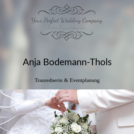
Anja Bodemann-Thols
Traurednerin & Eventplanung